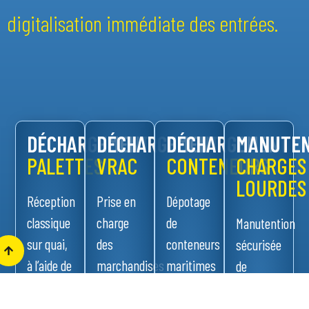
digitalisation immédiate des entrées.
DÉCHARGEMENT
DÉCHARGEMENT
DÉCHARGEMENT
MANUTEN
PALETTES
VRAC
CONTENEURS
CHARGES
LOURDES
Réception
Prise en
Dépotage
classique
charge
de
Manutention
sur quai,
des
conteneurs
sécurisée
à l’aide de
marchandises
maritimes
de
transpalettes
non
ou
charges
ou
palettisées,
terrestres
lourdes