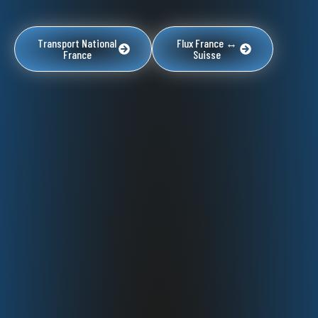
Transport National
Flux France ↔
France
Suisse